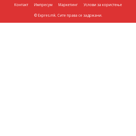
Контакт
Импресум
Маркетинг
Услови за користење
© Expres.mk. Сите права се задржани.