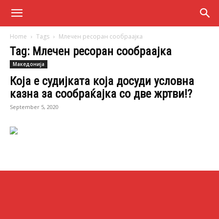
Home
Tags
Млечен ресоран сообраајка
Tag: Млечен ресоран сообраајка
Македонија
Која е судијката која досуди условна
казна за сообраќајка со две жртви!?
September 5, 2020