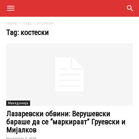
Home
Tags
костески
Tag: костески
Македонија
Лазаревски обвини: Верушевски
бараше да се “маркираат” Груевски и
Мијалков
November 6, 2018