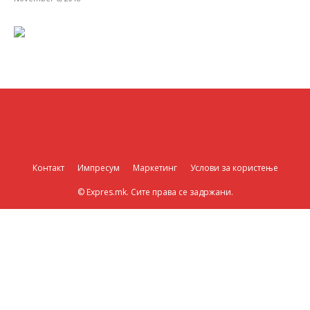
Контакт
Импресум
Маркетинг
Услови за користење
© Expres.mk. Сите права се задржани.