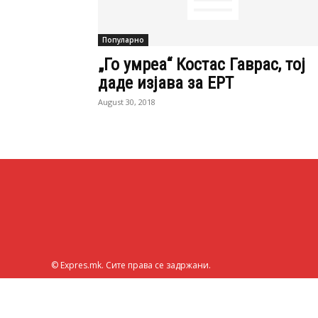
Популарно
„Го умреа“ Костас Гаврас, тој
даде изјава за ЕРТ
August 30, 2018
© Expres.mk. Сите права се задржани.