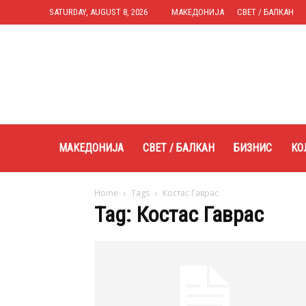
SATURDAY, AUGUST 8, 2026
МАКЕДОНИЈА
СВЕТ / БАЛКАН
Expres.mk
МАКЕДОНИЈА
СВЕТ / БАЛКАН
БИЗНИС
КО
Home
Tags
Костас Гаврас
Tag: Костас Гаврас