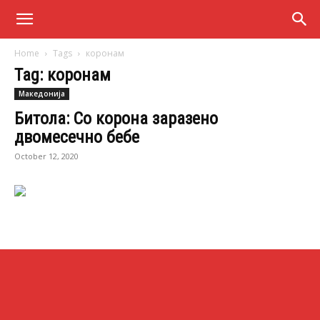
Home
Tags
коронам
Tag: коронам
Македонија
Битола: Со корона заразено
двомесечно бебе
October 12, 2020