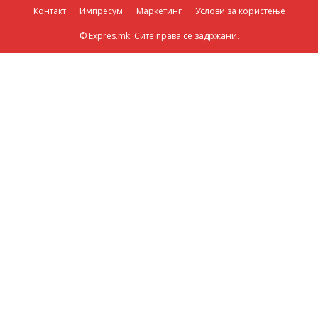
Контакт
Импресум
Маркетинг
Услови за користење
© Expres.mk. Сите права се задржани.