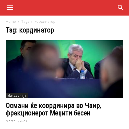
Home
Tags
кординатор
Tag: кординатор
Македонија
Османи ќе координира во Чаир,
фракционерот Меџити бесен
March 5, 2023