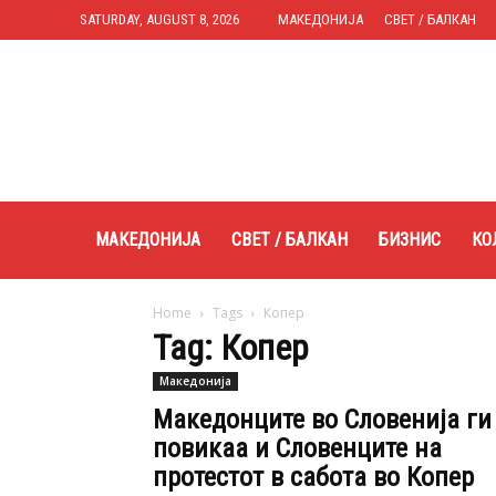
SATURDAY, AUGUST 8, 2026
МАКЕДОНИЈА
СВЕТ / БАЛКАН
Expres.mk
МАКЕДОНИЈА
СВЕТ / БАЛКАН
БИЗНИС
КО
Home
Tags
Копер
Tag: Копер
Македонија
Македонците во Словенија ги
повикаа и Словенците на
протестот в сабота во Копер