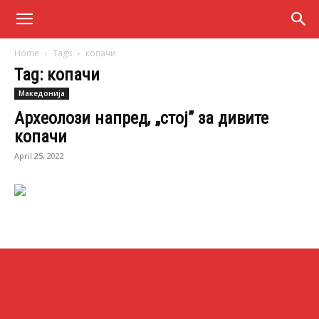
Home
Tags
копачи
Tag: копачи
Македонија
Археолози напред, „стој” за дивите
копачи
April 25, 2022