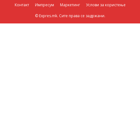
Контакт
Импресум
Маркетинг
Услови за користење
© Expres.mk. Сите права се задржани.