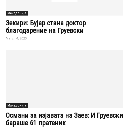
бараше 61 пратеник
March 4, 2020
Македонија
Ќе дојде ли 10-от пратеник на ДУИ во
Собранието или владата ќе помине со
уставен...
May 30, 2017