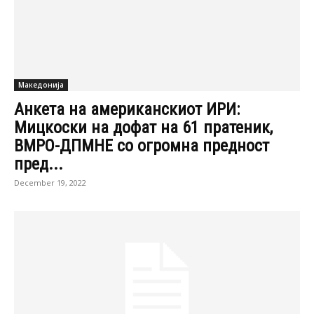
ВМРО-ДПМНЕ со огромна предност
пред...
December 19, 2022
Македонија
Зекири: Бујар стана доктор
благодарение на Груевски
March 4, 2020
Македонија
Османи за изјавата на Заев: И Груевски