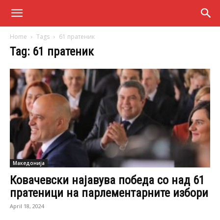
Home
Tags
61 пратеник
Tag: 61 пратеник
Македонија
Ковачевски најавува победа со над 61
пратеници на парлементарните избори
April 18, 2024