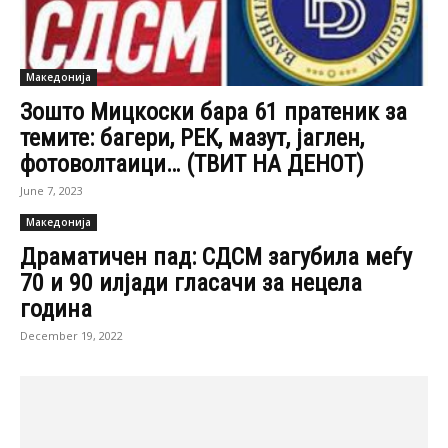
Македонија
Зошто Мицкоски бара 61 пратеник за
темите: багери, РЕК, мазут, јаглен,
фотоволтаици… (ТВИТ НА ДЕНОТ)
June 7, 2023
Македонија
Драматичен пад: СДСМ загубила меѓу
70 и 90 илјади гласачи за нецела
година
December 19, 2022
Македонија
Анкета на американскиот ИРИ:
Мицкоски на дофат на 61 пратеник,