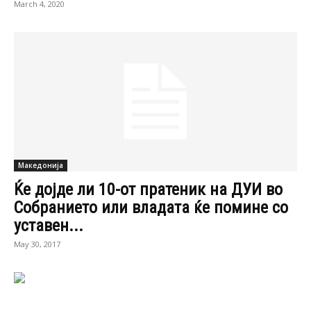
Контакт
Импресум
Маркетинг
Услови за користење
© Expres.mk. Сите права се задржани.