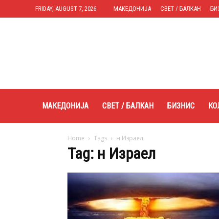
FRIDAY, AUGUST 7, 2026
МАКЕДОНИЈА
СВЕТ / БАЛКАН
БИ
Expres.mk
МАКЕДОНИЈА
СВЕТ / БАЛКАН
БИЗНИС
КО
Home
Tags
н Израел
Tag: н Израел