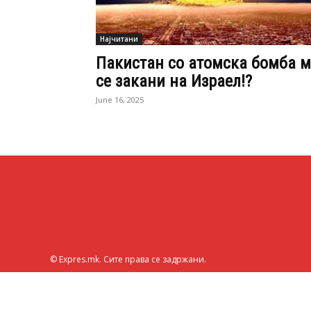
Најчитани
Пакистан со атомска бомба м
се закани на Израел!?
June 16, 2025
© Expres.mk. Сите права се задржани.