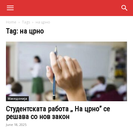
Home
Tags
на црно
Tag: на црно
Македонија
Студентската работа ,, На црно” се
решава со нов закон
June 18, 2025