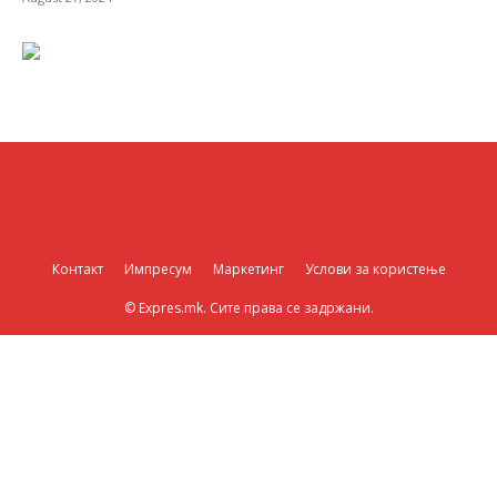
Контакт
Импресум
Маркетинг
Услови за користење
© Expres.mk. Сите права се задржани.