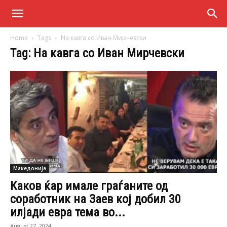
Home
Tags
На кавга со Иван Мирчевски
Tag: На кавга со Иван Мирчевски
Македонија
Каков ќар имале граѓаните од
соработник на Заев кој добил 30
илјади евра тема во...
August 27, 2024