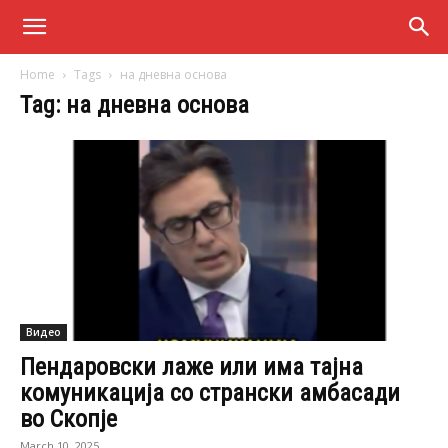
Home
Tags
на дневна основа
Tag: на дневна основа
Видео
Пендаровски лаже или има тајна
комуникација со странски амбасади
во Скопје
March 10, 2025