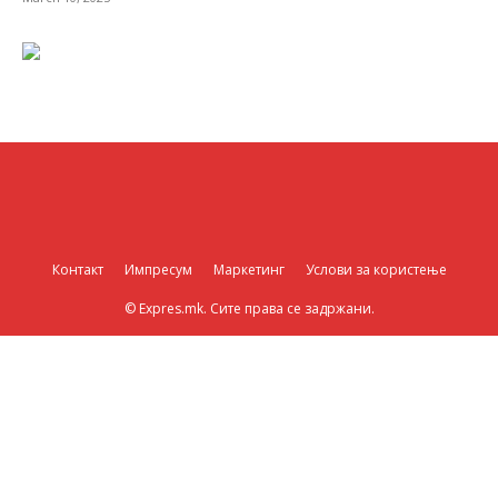
Контакт
Импресум
Маркетинг
Услови за користење
© Expres.mk. Сите права се задржани.