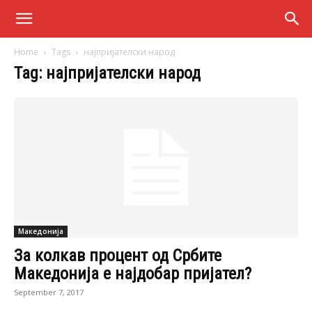
Home
Tags
најпријателски народ
Tag: најпријателски народ
Македонија
За колкав процент од Србите
Македонија е најдобар пријател?
September 7, 2017