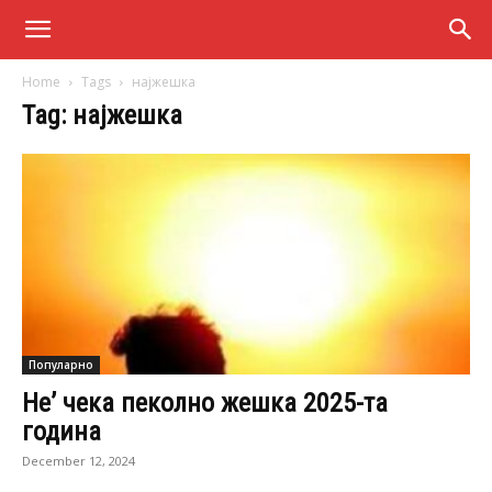
Home
Tags
најжешка
Tag: најжешка
Популарно
Не’ чека пеколно жешка 2025-та
година
December 12, 2024