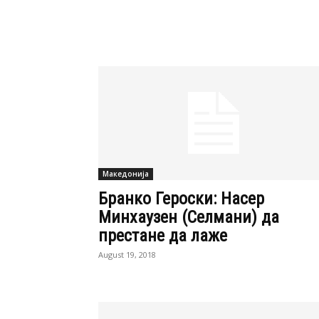
Македонија
Бранко Героски: Насер
Минхаузен (Селмани) да
престане да лаже
August 19, 2018