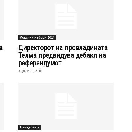
Локални избори 2021
а
Директорот на провладината
Телма предвидува дебакл на
референдумот
August 15, 2018
Македонија