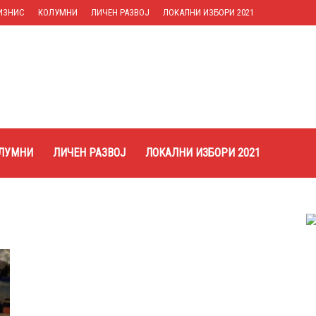
ИЗНИС
КОЛУМНИ
ЛИЧЕН РАЗВОЈ
ЛОКАЛНИ ИЗБОРИ 2021
ЛУМНИ
ЛИЧЕН РАЗВОЈ
ЛОКАЛНИ ИЗБОРИ 2021
Популарно
Селмани: Заев и Мицкоски ги
здружија силите со Вучиќ
April 2, 2021