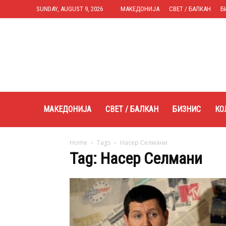
SUNDAY, AUGUST 9, 2026
МАКЕДОНИЈА
СВЕТ / БАЛКАН
Б
Expres.mk
МАКЕДОНИЈА
СВЕТ / БАЛКАН
БИЗНИС
КО
Home
Tags
Насер Селмани
Tag: Насер Селмани