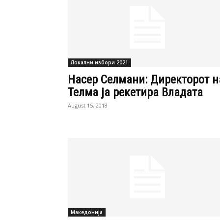
Локални избори 2021
Насер Селмани: Директорот н
Телма ја рекетира Владата
August 15, 2018
Македонија