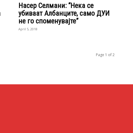
Насер Селмани: “Нека се
а
убиваат Албанците, само ДУИ
не го споменувајте”
April 5, 2018
Page 1 of 2