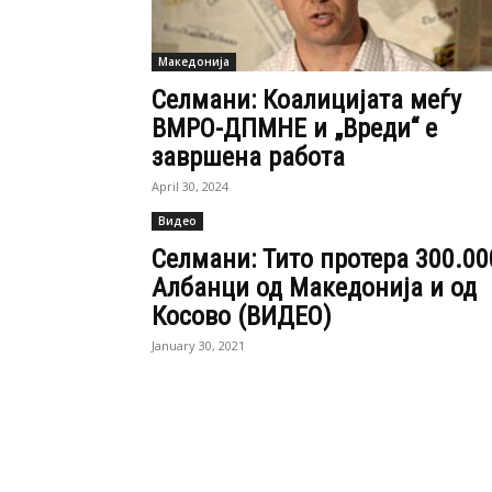
Македонија
Селмани: Коалицијата меѓу
ВМРО-ДПМНЕ и „Вреди“ е
завршена работа
April 30, 2024
Видео
Селмани: Тито протера 300.00
Албанци од Македонија и од
Косово (ВИДЕО)
January 30, 2021