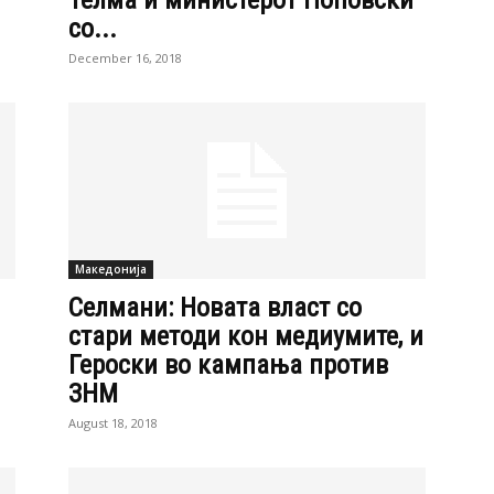
Телма и министерот Поповски
со...
December 16, 2018
Македонија
Селмани: Новата власт со
стари методи кон медиумите, и
Героски во кампања против
ЗНМ
August 18, 2018