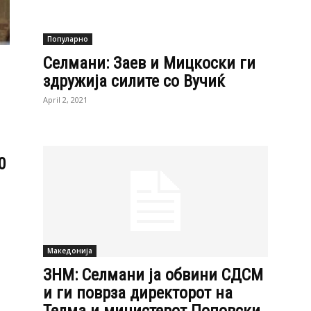
0
Македонија
ЗНМ: Селмани ја обвини СДСМ
и ги поврза директорот на