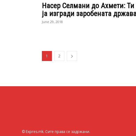
Насер Селмани до Ахмети: Ти
ја изгради заробената држав
June 29, 2018
1
2
© Expres.mk. Сите права се задржани.