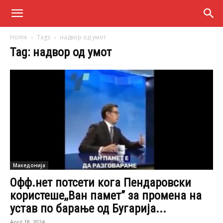
Home
Tags
надвор од умот
Tag: надвор од умот
Македонија
Офф.нет потсети кога Пендаровски
користеше,,Ван памет” за промена на
устав по барање од Бугарија...
April 18, 2024