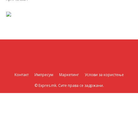
Контакт
Импресум
Маркетинг
Услови за користење
© Expres.mk. Сите права се задржани.