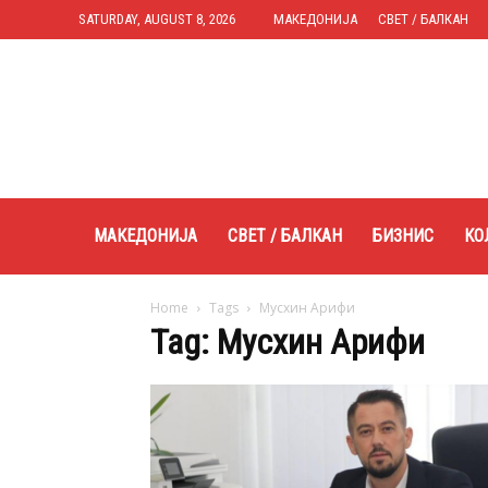
SATURDAY, AUGUST 8, 2026
МАКЕДОНИЈА
СВЕТ / БАЛКАН
Expres.mk
МАКЕДОНИЈА
СВЕТ / БАЛКАН
БИЗНИС
КО
Home
Tags
Мусхин Арифи
Tag: Мусхин Арифи