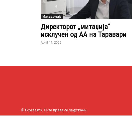
Македонија
Директорот „митаџија“
исклучен од АА на Таравари
April 11, 2025
© Expres.mk. Сите права се задржани.