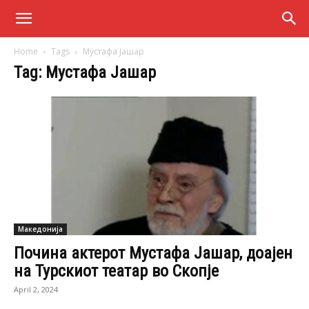
Home
Tags
Мустафа Јашар
Tag: Мустафа Јашар
Македонија
Почина актерот Мустафа Јашар, доајен
на Турскиот театар во Скопје
April 2, 2024