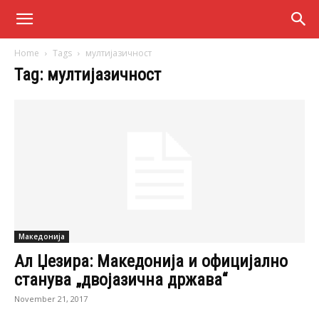
Home
Tags
мултијазичност
Tag: мултијазичност
Македонија
Ал Џезира: Македонија и официјално
станува „двојазична држава“
November 21, 2017