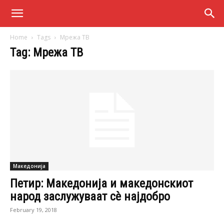
Home
Tags
Мрежа ТВ
Tag: Мрежа ТВ
Македонија
Петир: Македонија и македонскиот
народ заслужуваат сè најдобро
February 19, 2018