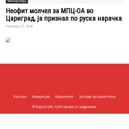
Македонија
Неофит молчел за МПЦ-ОА во
Цариград, ја признал по руска нарачка
February 17, 2018
Контакт
Импресум
Маркетинг
Услови за користење
© Expres.mk. Сите права се задржани.