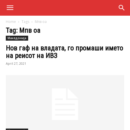
Home
Tags
Мпв оа
Tag: Мпв оа
Македонија
Нов гаф на владата, го промаши името
на реисот на ИВЗ
April 27, 2021