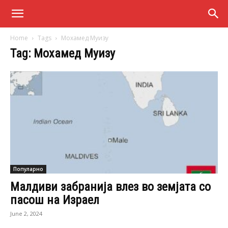
Home
Tags
Мохамед Муизу
Tag: Мохамед Муизу
Популарно
Малдиви забраниja влез во земјата со
пасош на Израел
June 2, 2024