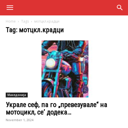
Home
Tags
мотцкл.крадци
Tag: мотцкл.крадци
Македонија
Украле сеф, па го „превезувале“ на
мотоцикл, се’ додека…
November 1, 2024