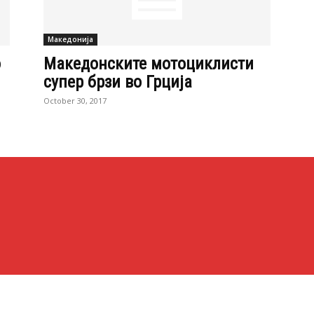
Македонија
о
Македонските мотоциклисти
супер брзи во Грција
October 30, 2017