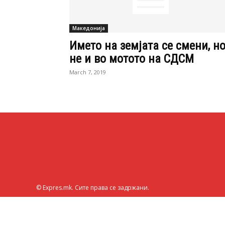
Македонија
Името на земјата се смени, н
не и во мотото на СДСМ
March 7, 2019
© Expres.mk. Сите права се задржани.