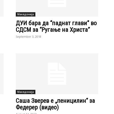
Македонија
ДУИ бара да “паднат глави” во
СДСМ за “Ругање на Христа”
September 3, 2018
Македонија
Саша Зверев е „пеницилин“ за
Федерер (видео)