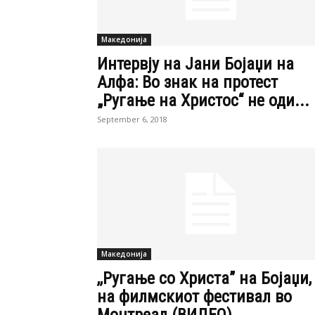
Македонија
Интервју на Јани Бојаџи на
Алфа: Во знак на протест
„Ругање на Христос“ не оди...
September 6, 2018
Македонија
,,Ругање со Христа” на Бојаџи,
на филмскиот фестивал во