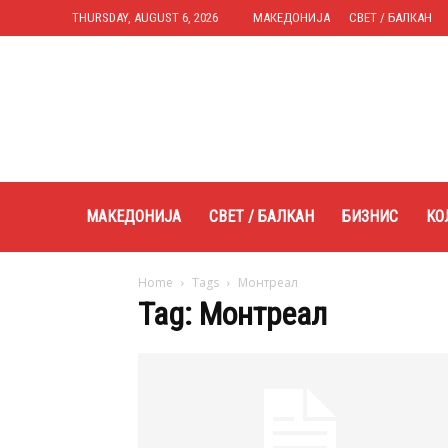
THURSDAY, AUGUST 6, 2026
МАКЕДОНИЈА
СВЕТ / БАЛКАН
Expres.mk
МАКЕДОНИЈА
СВЕТ / БАЛКАН
БИЗНИС
КО
Home
Tags
Монтреал
Tag: Монтреал