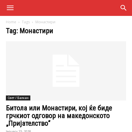
Home
Tags
Монастири
Tag: Монастири
Свет / Балкан
Битола или Монастири, кој ќе биде
грчкиот одговор на македонското
„Пријателство“
January 25, 2018