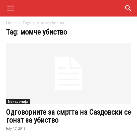
Home
Tags
момче убиство
Tag: момче убиство
Македонија
Одговорните за смртта на Саздовски се
гонат за убиство
July 17, 2018