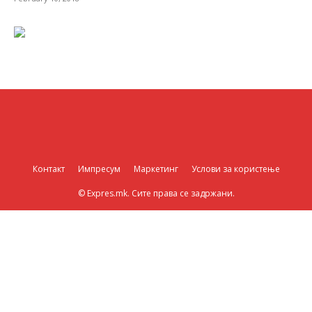
Контакт
Импресум
Маркетинг
Услови за користење
© Expres.mk. Сите права се задржани.