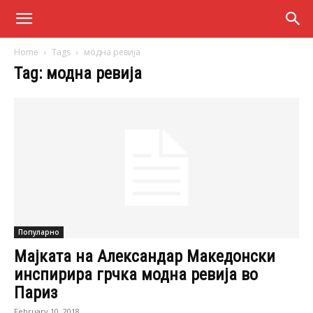
Home
Tags
модна ревија
Tag: модна ревија
Популарно
Мајката на Александар Македонски
инспирира грчка модна ревија во
Париз
February 10, 2018