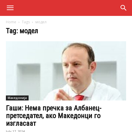
Home
Tags
модел
Tag: модел
Македонија
Гаши: Нема пречка за Албанец-
претседател, ако Македонци го
изгласаат
July 17, 2024