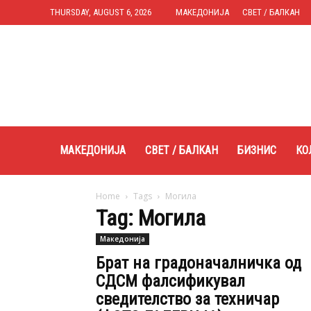
THURSDAY, AUGUST 6, 2026
МАКЕДОНИЈА
СВЕТ / БАЛКАН
Expres.mk
МАКЕДОНИЈА
СВЕТ / БАЛКАН
БИЗНИС
КО
Home
Tags
Могила
Tag: Могила
Македонија
Брат на градоначалничка од
СДСМ фалсификувал
сведителство за техничар