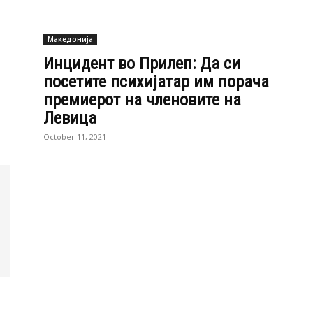
Македонија
Инцидент во Прилеп: Да си
посетите психијатар им порача
премиерот на членовите на
Левица
October 11, 2021