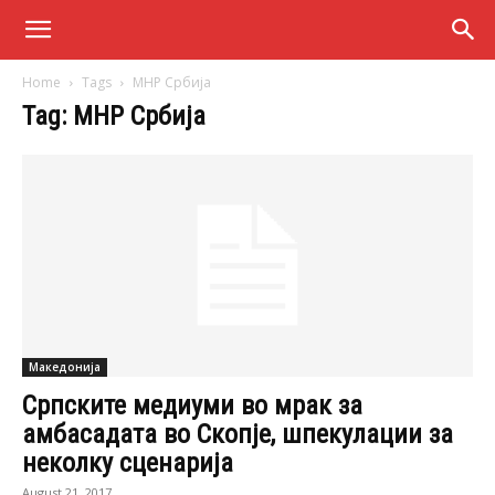
Home
Tags
МНР Србија
Tag: МНР Србија
Македонија
Српските медиуми во мрак за
амбасадата во Скопје, шпекулации за
неколку сценарија
August 21, 2017