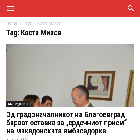
Home
Tags
Коста Михов
Tag: Коста Михов
Македонија
Од градоначалникот на Благоевград
бараат оставка за „срдечниот прием“
на македонската амбасадорка
June 28, 2024