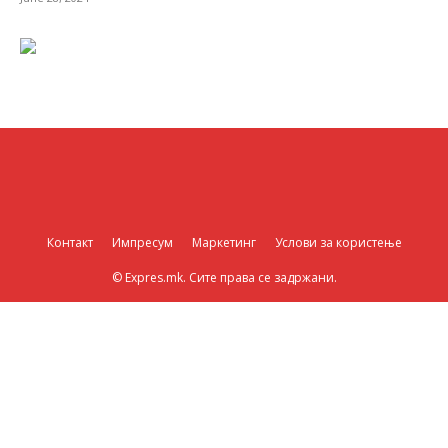
Контакт
Импресум
Маркетинг
Услови за користење
© Expres.mk. Сите права се задржани.