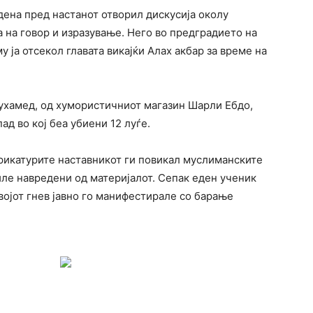
дена пред настанот отворил дискусија околу
 на говор и изразување. Него во предградието на
му ја отсекол главата викајќи Алах акбар за време на
Мухамед, од хумористичниот магазин Шарли Ебдо,
ад во кој беа убиени 12 луѓе.
арикатурите наставникот ги повикал муслиманските
биле навредени од материјалот. Сепак еден ученик
војот гнев јавно го манифестирале со барање