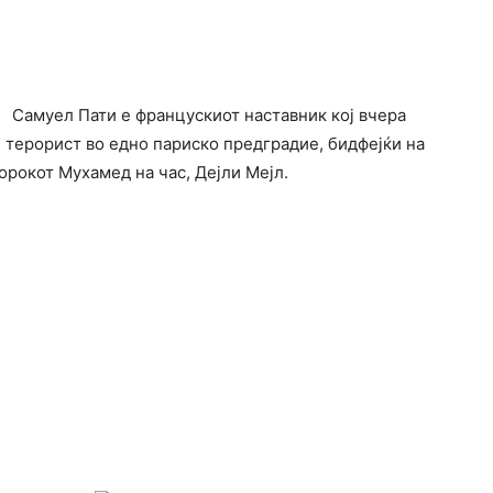
Самуел Пати е францускиот наставник кој вчера
 терорист во едно париско предградие, бидфејќи на
рокот Мухамед на час, Дејли Мејл.