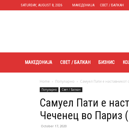
SATURDAY, AUGUST 8, 2026
МАКЕДОНИЈА
СВЕТ / БАЛКАН
Expres.mk
МАКЕДОНИЈА
СВЕТ / БАЛКАН
БИЗНИС
КО
Home
Популарно
Самуел Пати е наставникот 
Популарно
Свет / Балкан
Самуел Пати е нас
Чеченец во Париз 
October 17, 2020