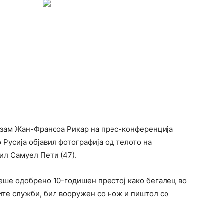
изам Жан-Франсоа Рикар на прес-конференција
 Русија објавил фотографија од телото на
ил Самуел Пети (47).
беше одобрено 10-годишен престој како бегалец во
ките служби, бил вооружен со нож и пиштол со