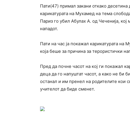
Пати(47) примал закани откако десетина 
карикатурата на Мухамед на тема слобода
Париз го убил Абулах А. од Чеченија, кој 
нападот.
Пати на час ја покажал карикатурата на 
која беше за причина за терористички нап
Пред да почне часот на кој ги покажал к
деца да го напуштат часот, а како не би 
останал и им пренел на родителите кои с
учителот да биде сменет.