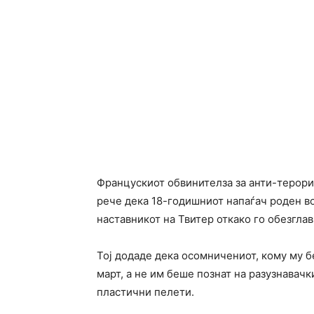
Францускиот обвинителза за анти-терор
рече дека 18-годишниот напаѓач роден во
наставникот на Твитер откако го обезглав
Тој додаде дека осомничениот, кому му 
март, а не им беше познат на разузнавач
пластични пелети.