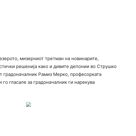
зерото, мизерниот третман на новинарите,
стички решенија како и дивите депонии во Струшко
иот градоначалник Рамиз Мерко, професорката
и го гласале за градоначалник ги нарекува