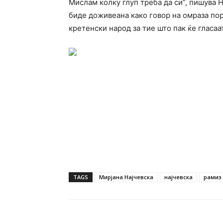
Мислам колку глуп треба да си”, пишува Н
биде доживеана како говор на омраза по
кретенски народ за тие што пак ќе гласаа
TAGS
Мирјана Најчевска
најчевска
рамиз