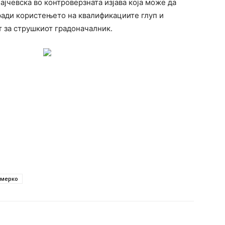
ајчевска во контроверзната изјава која може да
ради користењето на квалификациите глуп и
т за струшкиот градоначалник.
 мерко