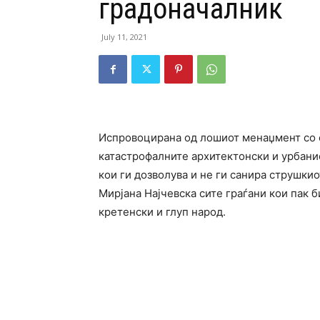
градоначалник
July 11, 2021
Испровоцирана од лошиот менаџмент со е
катастрофалните архитектонски и урбани
кои ги дозволува и не ги санира струшк
Мирјана Најчевска сите граѓани кои пак б
кретенски и глуп народ.