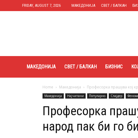
FRIDAY, AUGUST 7, 2026
МАКЕДОНИЈА
СВЕТ / БАЛКАН
БИ
Expres.mk
МАКЕДОНИЈА
СВЕТ / БАЛКАН
БИЗНИС
КО
Home
Македонија
Професорка прашува кој кр
Македонија
Најчитани
Популарно
Слајдер
Феном
Професорка прашу
народ пак би го б