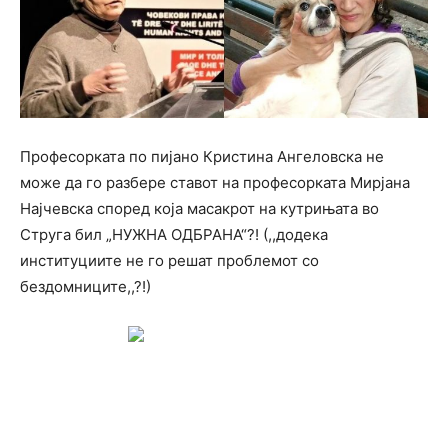
Професорката по пијано Кристина Ангеловска не
може да го разбере ставот на професорката Мирјана
Најчевска според која масакрот на кутрињата во
Струга бил „НУЖНА ОДБРАНА“?! (,,додека
институциите не го решат проблемот со
бездомниците,,?!)