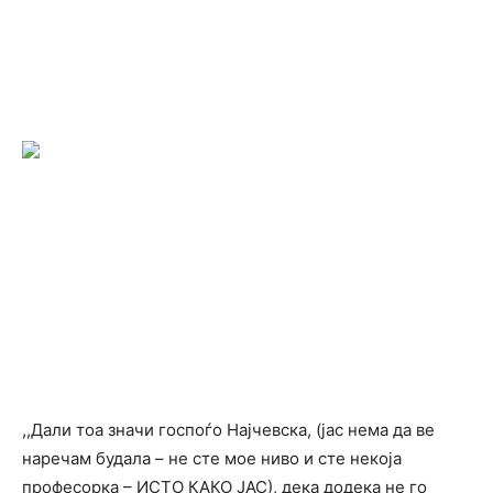
,,Дали тоа значи госпоѓо Најчевска, (јас нема да ве
наречам будала – не сте мое ниво и сте некоја
професорка – ИСТО КАКО ЈАС), дека додека не го