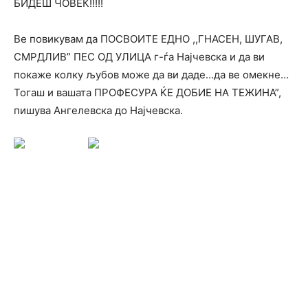
БИДЕШ ЧОВЕК!!!!!
Ве повикувам да ПОСВОИТЕ ЕДНО ,,ГНАСЕН, ШУГАВ,
СМРДЛИВ” ПЕС ОД УЛИЦА г-ѓа Најчевска и да ви
покаже колку љубов може да ви даде…да ве омекне…
Тогаш и вашата ПРОФЕСУРА ЌЕ ДОБИЕ НА ТЕЖИНА”,
пишува Ангелевска до Најчевска.