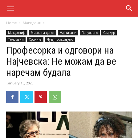
Home
Македонија
Македонија
Мисла на денот
Најчитани
Популарно
Слајдер
Феномени
Хроника
Чувај го здравјето
Професорка и одговори на
Најчевска: Не можам да ве
наречам будала
January 15, 2023