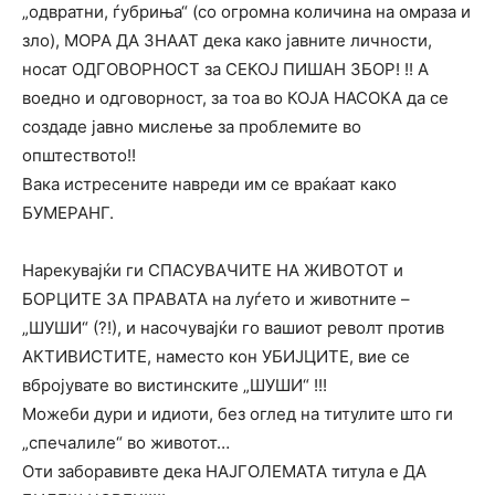
„одвратни, ѓубриња“ (со огромна количина на омраза и
зло), МОРА ДА ЗНААТ дека како јавните личности,
носат ОДГОВОРНОСТ за СЕКОЈ ПИШАН ЗБОР! !! А
воедно и одговорност, за тоа во КОЈА НАСОКА да се
создаде јавно мислење за проблемите во
општеството!!
Вака истресените навреди им се враќаат како
БУМЕРАНГ.
Нарекувајќи ги СПАСУВАЧИТЕ НА ЖИВОТОТ и
БОРЦИТЕ ЗА ПРАВАТА на луѓето и животните –
„ШУШИ“ (?!), и насочувајќи го вашиот револт против
АКТИВИСТИТЕ, наместо кон УБИЈЦИТЕ, вие се
вбројувате во вистинските „ШУШИ“ !!!
Можеби дури и идиоти, без оглед на титулите што ги
„спечалиле“ во животот…
Оти заборавивте дека НАЈГОЛЕМАТА титула е ДА