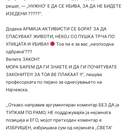
решат, — „НУЖНО“ Е ДА СЕ УБИВА, ЗА ДА НЕ БИДЕТЕ
ИЗЕДЕНИ ?????”.
Додека АРМИЈА АКТИВИСТИ СЕ БОРАТ ЗА ДА
СПАСУВААТ ЖИВОТИ, НЕКОЈ СО ПУШКА ТРЧА ПО
УЛИЦАТА И УБИВА!!
Тоа ли е за вас „неопходна
одбрана“???
Велите ЗАКОН?
МОРА БАРЕМ ДА ГИ ЗНАЕТЕ И ДА ГИ ПОЧИТУВАТЕ
ЗАКОНИТЕ!!! ЗА ТОА ВЕ ПЛАЌААТ !!”, пишува
професорката по пијано за однесувањето на
Најчевска.
,,Откако направив аргументиран коментар БЕЗ ДА ја
ТУПКАМ ПО РАМО, НЕ поддржувајќи ја нејзината
позиција и ЕГО, мојот претходен коментар е
ИЗБРИШЕН, избришана сум од нејзината „СВЕТА“