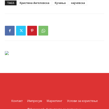
TAGS
Кристина Ангеловска
Кучиња
најчевска
Контакт
Импресум
Маркетинг
Услови за користење