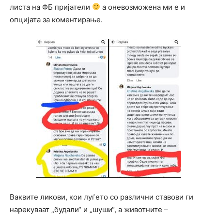
листа на ФБ пријатели
а оневозможена ми е и
опцијата за коментирање.
Ваквите ликови, кои луѓето со различни ставови ги
нарекуваат „будали“ и „шуши“, а животните –