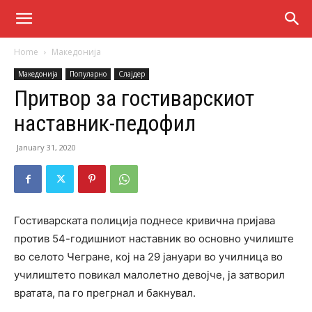
Home
Македонија
Македонија
Популарно
Слајдер
Притвор за гостиварскиот
наставник-педофил
January 31, 2020
Гостиварската полиција поднесе кривична пријава
против 54-годишниот наставник во основно училиште
во селото Чегране, кој на 29 јануари во училница во
училиштето повикал малолетно девојче, ја затворил
вратата, па го прегрнал и бакнувал.