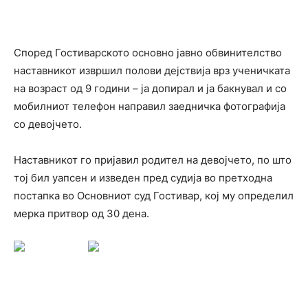
Според Гостиварското основно јавно обвинителство
наставникот извршил полови дејствија врз ученичката
на возраст од 9 години – ја допирал и ја бакнувал и со
мобилниот телефон направил заедничка фотографија
со девојчето.
Наставникот го пријавил родител на девојчето, по што
тој бил уапсен и изведен пред судија во претходна
постапка во Основниот суд Гостивар, кој му определил
мерка притвор од 30 дена.