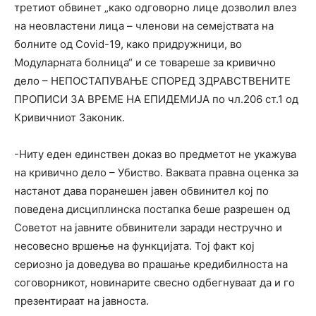
третиот обвинет „како одговорно лице дозволил влез
на неовластени лица – членови на семејствата на
болните од Covid-19, како придружници, во
Модуларната болница“ и се товареше за кривично
дело – НЕПОСТАПУВАЊЕ СПОРЕД ЗДРАВСТВЕНИТЕ
ПРОПИСИ ЗА ВРЕМЕ НА ЕПИДЕМИЈА по чл.206 ст.1 од
Кривичниот Законик.
-Ниту еден единствен доказ во предметот не укажува
на кривично дело – Убиство. Ваквата правна оценка за
настанот дава поранешен јавен обвинител кој по
поведена дисциплинска постапка беше разрешен од
Советот на јавните обвинители заради нестручно и
несовесно вршење на функцијата. Тој факт кој
сериозно ја доведува во прашање кредибилноста на
соговорникот, новинарите свесно одбегнуваат да и го
презентираат на јавноста.