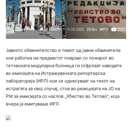
Јавното обвинителство и тимот од јавни обвинители
кои работеа на предметот поврзан со пожарот во
тетовската модуларна болница ги отфрлаат наводите
во емисијата на Истражувачката репортерска
лабораторија (ИРЛ) кои се однесуваат на текот на
истрагата за овој случај, стои во реакцијата на ЈО на
РМ за емисијата со наслов ,,Убиство во Тетово”, која
вчера ја емитуваше ИРЛ.