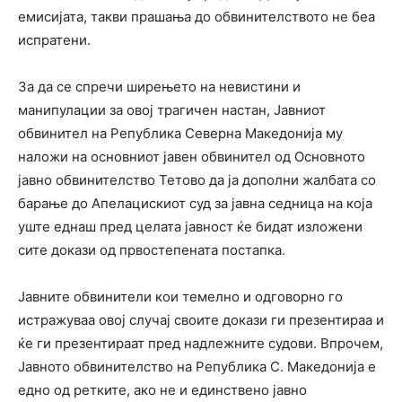
емисијата, такви прашања до обвинителството не беа
испратени.
За да се спречи ширењето на невистини и
манипулации за овој трагичен настан, Јавниот
обвинител на Република Северна Македонија му
наложи на основниот јавен обвинител од Основното
јавно обвинителство Тетово да ја дополни жалбата со
барање до Апелацискиот суд за јавна седница на која
уште еднаш пред целата јавност ќе бидат изложени
сите докази од првостепената постапка.
Јавните обвинители кои темелно и одговорно го
истражуваа овој случај своите докази ги презентираа и
ќе ги презентираат пред надлежните судови. Впрочем,
Јавното обвинителство на Република С. Македонија е
едно од ретките, ако не и единствено јавно