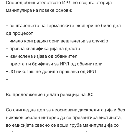
Според обвинителството ИРЛ во својата сторија
манипулира на повеќе основи:
– вештачењето на германските експери не било дел
од процесот
– имало контрадикторни вештачења за случајот
– правна квалификација на делото
– измислена изјава од обвинител
– пристап и брифинзи за ИРЛ од обвинители
– ЈО никогаш не добило прашања од ИРЛ
–
Во продолжение целата реакција на ЈО:
Со очигледна цел за неоснована дискредитација и без
никаков реален интерес да се презентира вистината,
во емисијата свесно се врши груба манипулација со