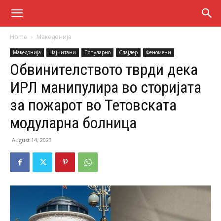
Home
Македонија
Македонија
Најчитани
Популарно
Слајдер
Феномени
Обвинителството тврди дека
ИРЛ манипулира во сторијата
за пожарот во Тетовската
модуларна болница
August 14, 2023