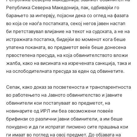
Република Северна Македонија, пак, одбивајќи го
барањето за интервју, појасни дека со оглед на фазата
во која се наоѓа постапката, секој негов јавен настап
би претставувал влијание на текот на судската, а не на
истражната постапка, бидејќи во моменот кога беше
упатена поканата, во предметот веќе беше донесена
првостепена пресуда, на која обвинителството вложи
жалба, како на висината на изречената санкција, така и
на ослободителната пресуда за еден од обвинетите.
Сепак, како доказ за посветеноста и транспарентноста
во работењето на Јавното обвинителство и јавните
обвинители кои постапуваат во предметот, на
новинарите од ИРЛ им беа овозможени повеќе
брифинзи со различни јавни обвинители, а им беше
понудено и да ги испратат писмено сите прашања кои
ги имаат во поглед на овој предмет. До објавата на