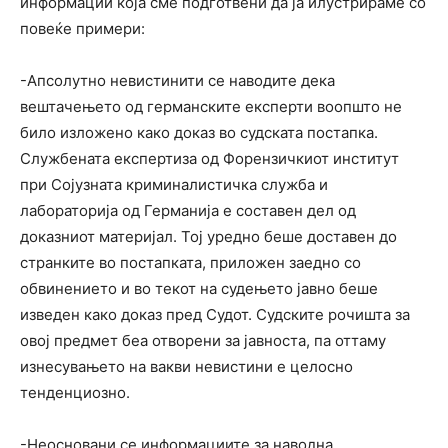
информации која сме подготвени да ја илустрираме со
повеќе примери:
-Апсолутно невистинити се наводите дека
вештачењето од германските експерти воопшто не
било изложено како доказ во судската постапка.
Службената експертиза од Форензичкиот институт
при Сојузната криминалистичка служба и
лабораторија од Германија е составен дел од
доказниот материјал. Тој уредно беше доставен до
странките во постапката, приложен заедно со
обвинението и во текот на судењето јавно беше
изведен како доказ пред Судот. Судските рочишта за
овој предмет беа отворени за јавноста, па оттаму
изнесувањето на вакви невистини е целосно
тенденциозно.
-Неосновани се информациите за наводна