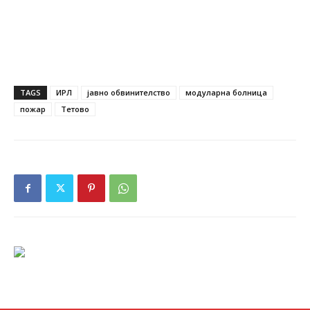
TAGS
ИРЛ
јавно обвинителство
модуларна болница
пожар
Тетово