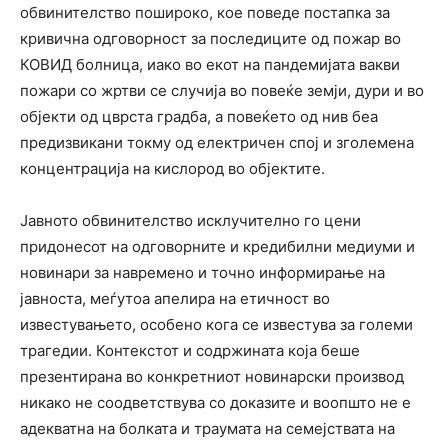
обвинителство пошироко, кое поведе постапка за
кривична одговорност за последиците од пожар во
КОВИД болница, иако во екот на пандемијата вакви
пожари со жртви се случија во повеќе земји, дури и во
објекти од цврста градба, а повеќето од нив беа
предизвикани токму од електричен спој и зголемена
концентрација на кислород во објектите.
Јавното обвинителство исклучително го цени
придонесот на одговорните и кредибилни медиуми и
новинари за навремено и точно информирање на
јавноста, меѓутоа апелира на етичност во
известувањето, особено кога се известува за големи
трагедии. Контекстот и содржината која беше
презентирана во конкретниот новинарски производ
никако не соодветствува со доказите и воопшто не е
адекватна на болката и траумата на семејствата на