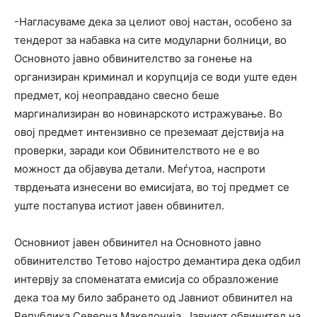
-Нагласуваме дека за целиот овој настан, особено за
тендерот за набавка на сите модуларни болници, во
Основното јавно обвинителство за гонење на
организиран криминал и корупција се води уште еден
предмет, кој неоправдано свесно беше
маргинализиран во новинарското истражување. Во
овој предмет интензивно се преземаат дејствија на
проверки, заради кои Обвинителството не е во
можност да објавува детали. Меѓутоа, наспроти
тврдењата изнесени во емисијата, во тој предмет се
уште постапува истиот јавен обвинител.
Основниот јавен обвинител на Основното јавно
обвинителство Тетово најостро демантира дека одбил
интервју за споменатата емисија со образложение
дека тоа му било забрането од Јавниот обвинител на
Република Северна Македонија. Јавниот обвинител на