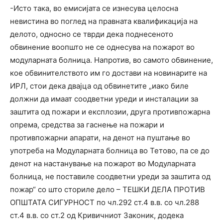
-Исто така, во емисијата се изнесува целосна
невистина во поглед на правната квалификација на
делото, односно се тврди дека поднесеното
обвинение воопшто не се однесува на пожарот во
модуларната болница. Напротив, во самото обвинение,
кое обвинителството им го достави на новинарите на
ИРЛ, стои дека двајца од обвинетите „иако биле
должни да имаат соодветни уреди и инсталации за
заштита од пожари и експлозии, друга противпожарна
опрема, средства за гаснење на пожари и
противпожарни апарати, на денот на пуштање во
употреба на Модуларната болница во Тетово, па се до
денот на настанување на пожарот во Модуларната
болница, не поставиле соодветни уреди за заштита од
пожар“ со што сториле дело – ТЕШКИ ДЕЛА ПРОТИВ
ОПШТАТА СИГУРНОСТ по чл.292 ст.4 в.в. со чл.288
ст.4 в.в. со ст.2 од Кривичниот Законик, додека