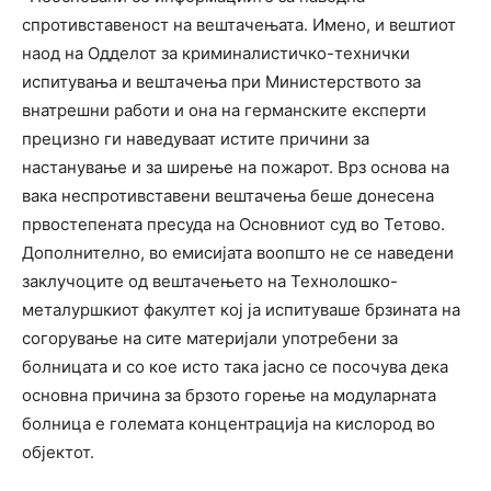
спротивставеност на вештачењата. Имено, и вештиот
наод на Одделот за криминалистичко-технички
испитувања и вештачења при Министерството за
внатрешни работи и она на германските експерти
прецизно ги наведуваат истите причини за
настанување и за ширење на пожарот. Врз основа на
вака неспротивставени вештачења беше донесена
првостепената пресуда на Основниот суд во Тетово.
Дополнително, во емисијата воопшто не се наведени
заклучоците од вештачењето на Технолошко-
металуршкиот факултет кој ја испитуваше брзината на
согорување на сите материјали употребени за
болницата и со кое исто така јасно се посочува дека
основна причина за брзото горење на модуларната
болница е големата концентрација на кислород во
објектот.