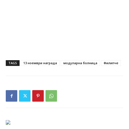
TAGS
13 ноември награда
модуларна болница
Филипче