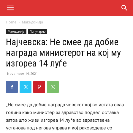
Home
Македонија
Македонија
Популарно
Најчевска: Не смее да добие
награда министерот на кој му
изгореа 14 луѓе
November 14, 2021
„Не смее да добие награда човекот кој во истата оваа
година како министер за здравство поднел оставка
затоа што живи изгореа 14 луѓе во здравствена
установа под негова управа и кој раководеше со