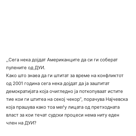
,,Сега нека дојдат Американците да си ги соберат
пулените од ДУИ.
Како што знаеа да ги штитат за време на конфликтот
од 2001 година сега нека дојдат да ја заштитат
демократијата која очигледно ја поткопуваат истите
тие кои ги штитеа на секој чекор”, порачува Најчевска
која прашува како тоа меѓу лицата од претходната
власт за кои течат судски процеси нема ниту еден
член на ДУИ?