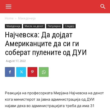
Home
Македонија
Македонија
Мисла на денот
Популарно
Слајдер
Најчевска: Да дојдат
Американците да си ги
соберат пулените од ДУИ
August 17, 2022
Реакција на професорката Мирјана Најчевска на денот
кога министерот за јавна администрација од ДУИ
најави дека во администрацијата треба да има 31