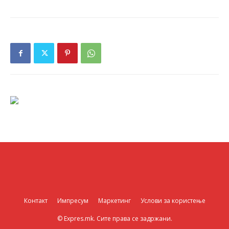
Контакт
Импресум
Маркетинг
Услови за користење
© Expres.mk. Сите права се задржани.