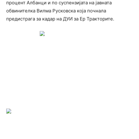
процент Албанци и по суспензијата на јавната
обвинителка Вилма Русковска која почнала
предистрага за кадар на ДУИ за Ер Тракторите.