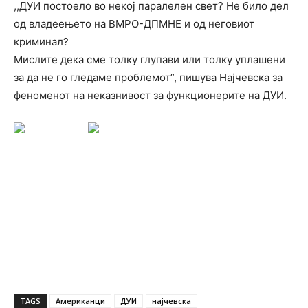
,,ДУИ постоело во некој паралелен свет? Не било дел
од владеењето на ВМРО-ДПМНЕ и од неговиот
криминал?
Мислите дека сме толку глупави или толку уплашени
за да не го гледаме проблемот”, пишува Најчевска за
феноменот на неказнивост за функционерите на ДУИ.
TAGS
Американци
ДУИ
најчевска