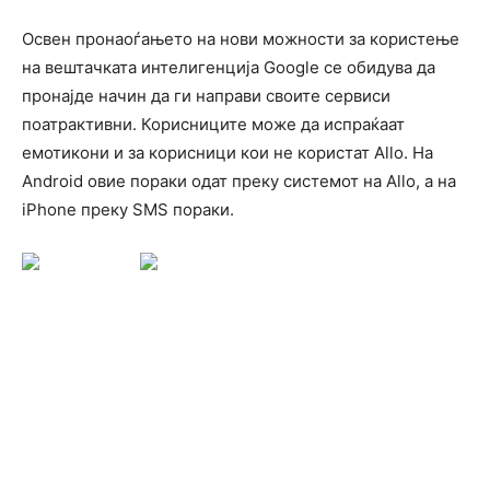
Освен пронаоѓањето на нови можности за користење
на вештачката интелигенција Google се обидува да
пронајде начин да ги направи своите сервиси
поатрактивни. Корисниците може да испраќаат
емотикони и за корисници кои не користат Allo. На
Android овие пораки одат преку системот на Allo, а на
iPhone преку SMS пораки.