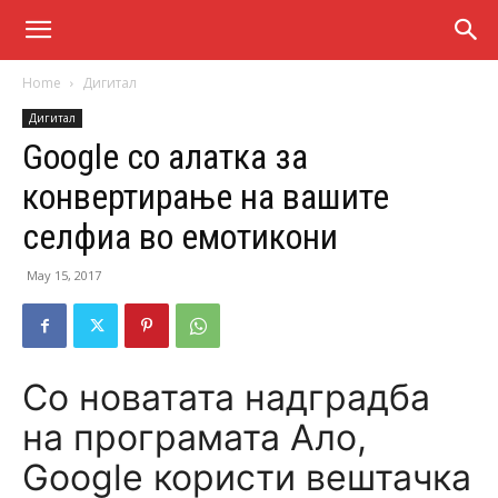
Home
Дигитал
Дигитал
Google со алатка за
конвертирање на вашите
селфиа во емотикони
May 15, 2017
Со новатата надградба
на програмата Ало,
Google користи вештачка