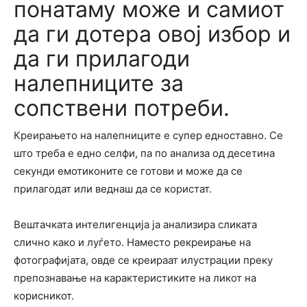
понатаму може и самиот
да ги дотера овој избор и
да ги прилагоди
налепниците за
сопствени потреби.
Креирањето на налепниците е супер едноставно. Се
што треба е едно селфи, па по анализа од десетина
секунди емотиконите се готови и може да се
прилагодат или веднаш да се користат.
Вештачката интелигенција ја анализира сликата
слично како и луѓето. Наместо рекреирање на
фотографијата, овде се креираат илустрации преку
препознавање на карактеристиките на ликот на
корисникот.