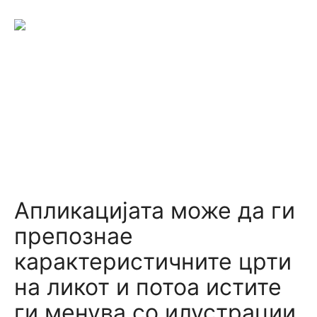
Апликацијата може да ги
препознае
карактеристичните црти
на ликот и потоа истите
ги менува со илустрации