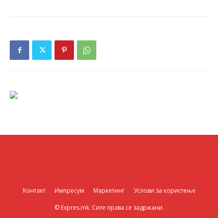
Контакт
Импресум
Маркетинг
Услови за користење
© Expres.mk. Сите права се задржани.