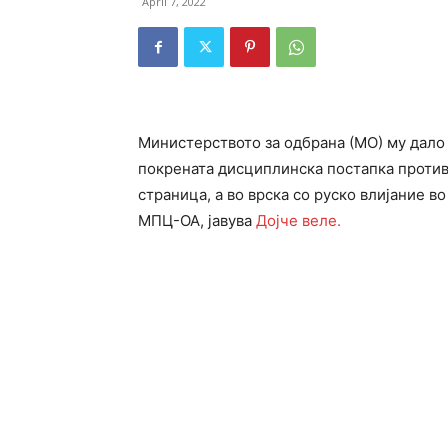
April 7, 2022
Mинистерството за одбрана (МО) му дало 
покрената дисциплинска постапка против
страница, а во врска со руско влијание в
МПЦ-ОА, јавува
Дојче веле.