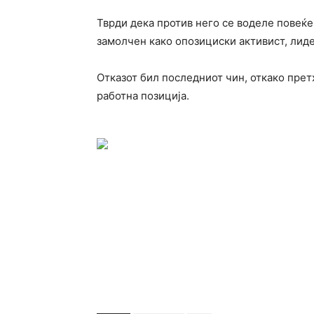
Тврди дека против него се воделе повеќе
замолчен како опозициски активист, лиде
Отказот бил последниот чин, откако прет
работна позиција.