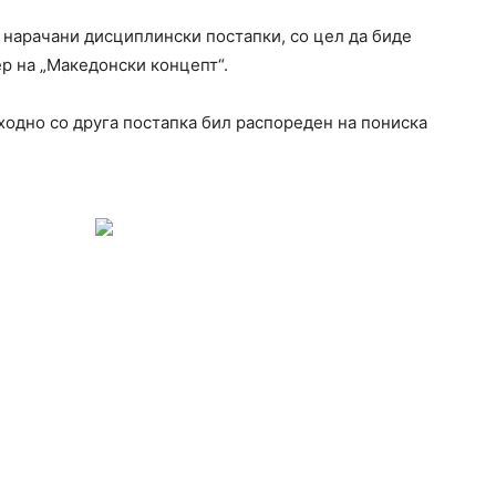
 нарачани дисциплински постапки, со цел да биде
р на „Македонски концепт“.
ходно со друга постапка бил распореден на пониска