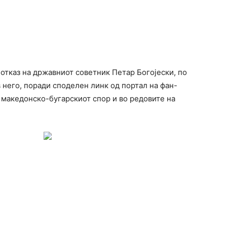
отказ на државниот советник Петар Богојески, по
 него, поради споделен линк од портал на фан-
о македонско-бугарскиот спор и во редовите на