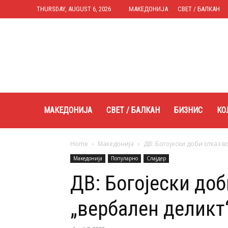
THURSDAY, AUGUST 6, 2026
МАКЕДОНИЈА
СВЕТ / БАЛКАН
Expres.mk
МАКЕДОНИЈА
СВЕТ / БАЛКАН
БИЗНИС
КО
Home
Македонија
ДВ: Богојески доби отказ 
Македонија
Популарно
Слајдер
ДВ: Богојески до
„вербален деликт