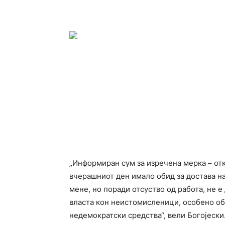
„Информиран сум за изречена мерка – отк
вчерашниот ден имало обид за достава на 
мене, но поради отсуство од работа, не е
власта кон неистомисленици, особено об
недемократски средства“, вели Богојески