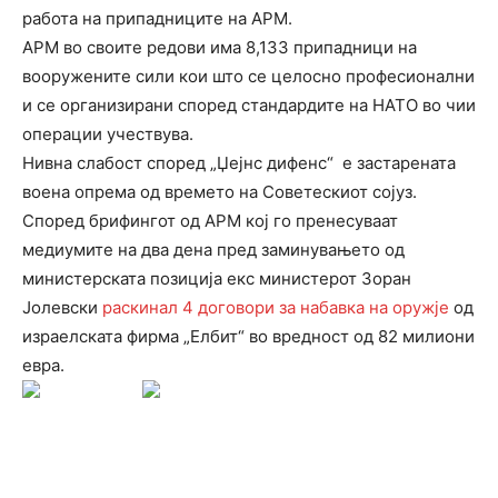
работа на припадниците на АРМ.
АРМ во своите редови има 8,133 припадници на
вооружените сили кои што се целосно професионални
и се организирани според стандардите на НАТО во чии
операции учествува.
Нивна слабост според „Џејнс дифенс“ е застарената
воена опрема од времето на Советескиот сојуз.
Според брифингот од АРМ кој го пренесуваат
медиумите на два дена пред заминувањето од
министерската позиција екс министерот Зоран
Јолевски
раскинал 4 договори за набавка на оружје
од
израелската фирма „Елбит“ во вредност од 82 милиони
евра.