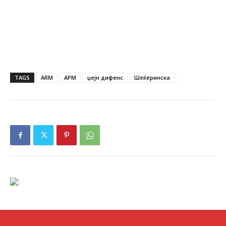
TAGS
ARM
АРМ
џејн дифенс
Шеќеринска