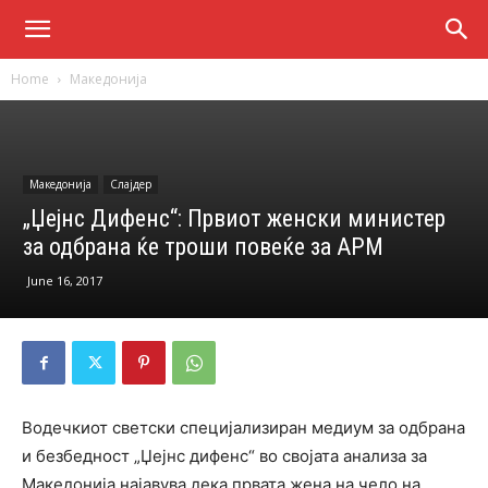
Home
Македонија
Македонија
Слајдер
„Џејнс Дифенс“: Првиот женски министер
за одбрана ќе троши повеќе за АРМ
June 16, 2017
Водечкиот светски специјализиран медиум за одбрана
и безбедност „Џејнс дифенс“ во својата анализа за
Македонија најавува дека првата жена на чело на