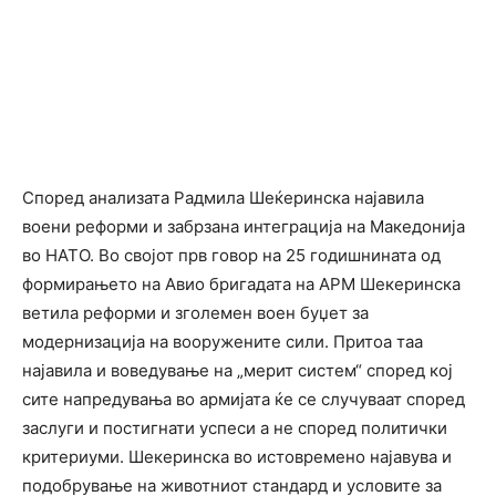
Според анализата Радмила Шеќеринска најавила
воени реформи и забрзана интеграција на Македонија
во НАТО. Во својот прв говор на 25 годишнината од
формирањето на Авио бригадата на АРМ Шекеринска
ветила реформи и зголемен воен буџет за
модернизација на вооружените сили. Притоа таа
најавила и воведување на „мерит систем“ според кој
сите напредувања во армијата ќе се случуваат според
заслуги и постигнати успеси а не според политички
критериуми. Шекеринска во истовремено најавува и
подобрување на животниот стандард и условите за