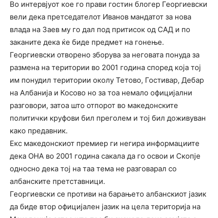
Во интервјуот кое го прави гостин блогер Георгиевски
вели дека претседателот Иванов мандатот за нова
влада на Заев му го дал под притисок од САД и по
заканите дека ќе биде предмет на гонење.
Георгиевски отворено зборува за неговата понуда за
размена на територии во 2001 година според која тој
им понудил територии околу Тетово, Гостивар, Дебар
на Албанија и Косово но за тоа немало официјални
разговори, затоа што отпорот во македонските
политички круфови бил преголем и тој бил доживуван
како предавник.
Екс македонскиот премиер ги негира информациите
дека ОНА во 2001 година сакала да го освои и Скопје
односно дека тој на таа тема не разговарал со
албанските претставници.
Георгиевски се противи на барањето албанскиот јазик
да биде втор официјален јазик на цела територија на