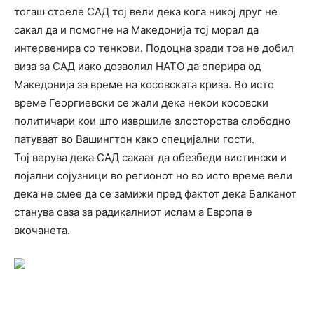
тогаш стоеле САД тој вели дека кога никој друг не
сакал да и помогне на Македонија тој морал да
интервенира со тенкови. Подоцна зради тоа не добил
виза за САД иако дозволил НАТО да оперира од
Македонија за време на косовската криза. Во исто
време Георгиевски се жали дека некои косовски
политичари кои што извршиле злосторства слободно
патуваат во Вашингтон како специјални гости.
Тој верува дека САД сакаат да обезбеди вистински и
лојални сојузници во регионот но во исто време вели
дека не смее да се замижи пред фактот дека Балканот
станува оаза за радикалниот ислам а Европа е
вкочанета.