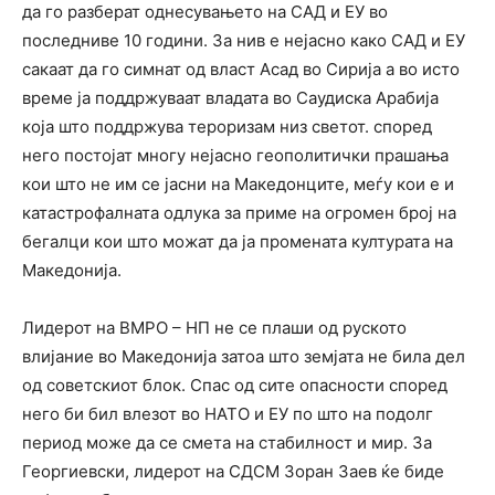
да го разберат однесувањето на САД и ЕУ во
последниве 10 години. За нив е нејасно како САД и ЕУ
сакаат да го симнат од власт Асад во Сирија а во исто
време ја поддржуваат владата во Саудиска Арабија
која што поддржува тероризам низ светот. според
него постојат многу нејасно геополитички прашања
кои што не им се јасни на Македонците, меѓу кои е и
катастрофалната одлука за приме на огромен број на
бегалци кои што можат да ја промената културата на
Македонија.
Лидерот на ВМРО – НП не се плаши од руското
влијание во Македонија затоа што земјата не била дел
од советскиот блок. Спас од сите опасности според
него би бил влезот во НАТО и ЕУ по што на подолг
период може да се смета на стабилност и мир. За
Георгиевски, лидерот на СДСМ Зоран Заев ќе биде