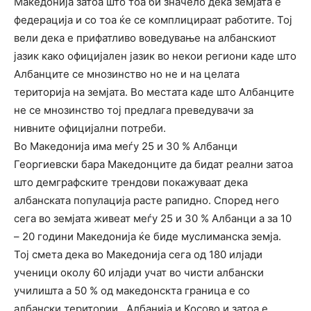
Македонија затоа што тоа би значело дека земјата е
федерација и со тоа ќе се комплицираат работите. Тој
вели дека е прифатливо воведување на албанскиот
јазик како официјален јазик во некои региони каде што
Албанците се мнозинство но не и на целата
територија на земјата. Во местата каде што Албанците
не се мнозинство тој предлага преведувачи за
нивните официјални потреби.
Во Македонија има меѓу 25 и 30 % Албанци
Георгиевски бара Македонците да бидат реални затоа
што демграфските трендови покажуваат дека
албанската популација расте рапидно. Според него
сега во земјата живеат меѓу 25 и 30 % Албанци а за 10
– 20 години Македонија ќе биде муслиманска земја.
Тој смета дека во Македонија сега од 180 илјади
ученици околу 60 илјади учат во чисти албански
училишта а 50 % од македонскта граница е со
албански територии , Албанија и Косово и затоа е