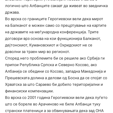
логично што Албанците сакаат да живеат во заедничка
држава.
Во врска со границите Герогиевски вели дека мирот
на Балканот е можен само со прецртување на картите
на државите на меѓународна конференција. Трите
договори врз основа на кои функционира Балканот,
дејтонскиот, Кумановскиот и Охридскиот не се
доволни за траен мир во регионот.
Според него проблемите би се решиле ако Србија ги
припои Република Српска и Северно Косово, ако
Албанија се обедини со Косово, западна Македонија и
Прешевската долина а делови од Босна да се спојат со
Хрватска за што Сараево би добило територијални и
финансиски компензации.
Во врска со 2001 година Герогиевски вели дека луѓето
што се бореле во Арачиново не биле Албанци туку
странски платеници а за обвинувањата дека зад ОНА