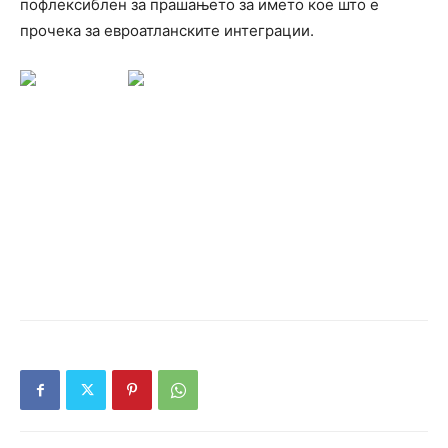
пофлексиблен за прашањето за името кое што е
прочека за евроатланските интеграции.