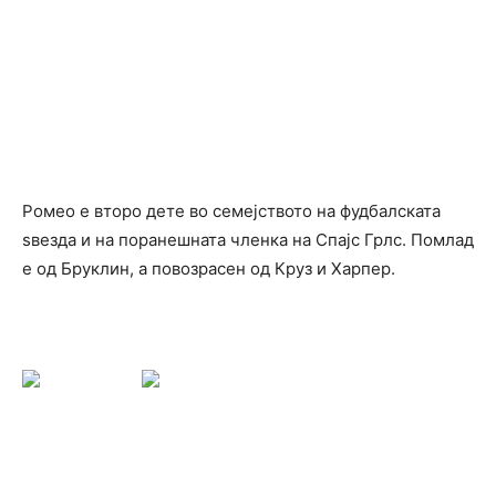
Ромео е второ дете во семејството на фудбалската
ѕвезда и на поранешната членка на Спајс Грлс. Помлад
е од Бруклин, а повозрасен од Круз и Харпер.