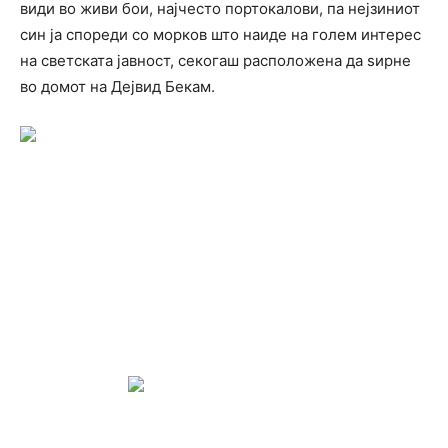
види во живи бои, најчесто портокалови, па нејзиниот
син ја спореди со морков што наиде на голем интерес
на светската јавност, секогаш расположена да ѕирне
во домот на Дејвид Бекам.