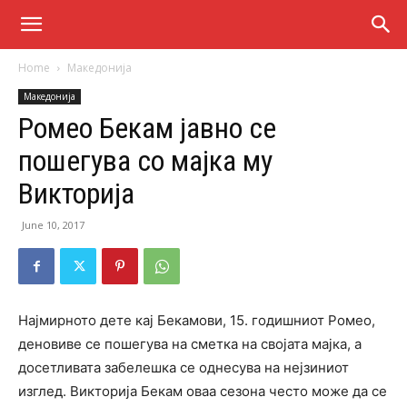
Home
Македонија
Македонија
Ромео Бекам јавно се
пошегува со мајка му
Викторија
June 10, 2017
Најмирното дете кај Бекамови, 15. годишниот Ромео,
деновиве се пошегува на сметка на својата мајка, а
досетливата забелешка се однесува на нејзиниот
изглед. Викторија Бекам оваа сезона често може да се