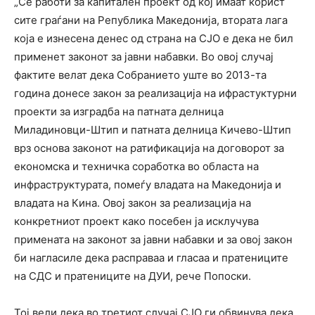
„Се работи за капитален проект од кој имаат корист
сите граѓани на Република Македонија, втората лага
која е изнесена денес од страна на СЈО е дека не бил
применет законот за јавни набавки. Во овој случај
фактите велат дека Собранието уште во 2013-та
година донесе закон за реализација на ифрастуктурни
проекти за изградба на патната делница
Миладиновци-Штип и патната делница Кичево-Штип
врз основа законот на ратификација на договорот за
економска и техничка соработка во областа на
инфраструктурата, помеѓу владата на Македонија и
владата на Кина. Овој закон за реализација на
конкретниот проект како посебен ја исклучува
примената на законот за јавни набавки и за овој закон
би нагласиле дека расправаа и гласаа и пратениците
на СДС и пратениците на ДУИ, рече Попоски.
Тој вели дека во третиот случај СЈО ги обвинува дека