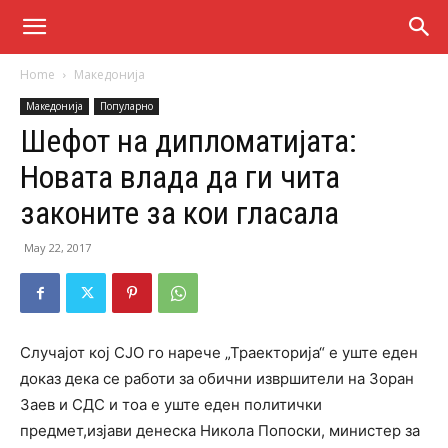
Home
Македонија
Македонија
Популарно
Шефот на дипломатијата:
Новата влада да ги чита
законите за кои гласала
May 22, 2017
Случајот коj СЈО го нарече „Траекторија“ е уште еден
доказ дека се работи за обични извршители на Зоран
Заев и СДС и тоа е уште еден политички
предмет,изјави денеска Никола Попоски, министер за