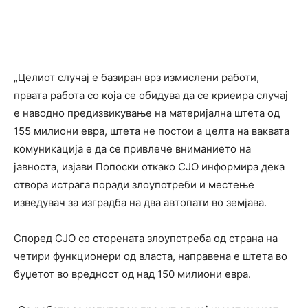
„Целиот случај е базиран врз измислени работи,
првата работа со која се обидува да се криеира случај
е наводно предизвикување на материјална штета од
155 милиони евра, штета не постои а целта на ваквата
комуникација е да се привлече вниманието на
јавноста, изјави Попоски откако СЈО информира дека
отвора истрага поради злоупотреби и местење
изведувач за изградба на два автопати во земјава.
Според СЈО со сторената злоупотреба од страна на
четири функционери од власта, направена е штета во
буџетот во вредност од над 150 милиони евра.