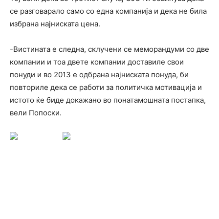
се разговарало само со една компанија и дека не била
избрана најниската цена.
-Вистината е следна, склучени се меморандуми со две
компании и тоа двете компании доставиле свои
понуди и во 2013 е одбрана најниската понуда, би
повториле дека се работи за политичка мотивација и
истото ќе биде докажано во понатамошната постапка,
вели Попоски.