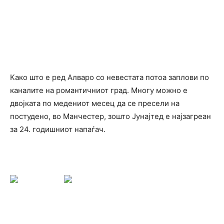
Како што е ред Алваро со невестата потоа заплови по
каналите на романтичниот град. Многу можно е
двојката по медениот месец да се пресели на
постудено, во Манчестер, зошто Јунајтед е најзагреан
за 24. годишниот напаѓач.