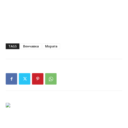
TAGS
Венчавка
Мората