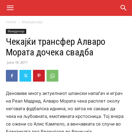
Home
Македонија
Македонија
Чекајќи трансфер Алваро
Мората дочека свадба
June 19, 2017
Деновиве многу актуелниот шпански напаѓач и играч
на Реал Мадрид, Алваро Мората чека расплет околу
неговата фудбалска иднина, но затоа не сакаше да
чека на љубовната, емотивната крстосница. Тој вчера
се ожени со Алис Кампело, а венчавката се случи во
Базиликата дел Реденторе во Венеција.