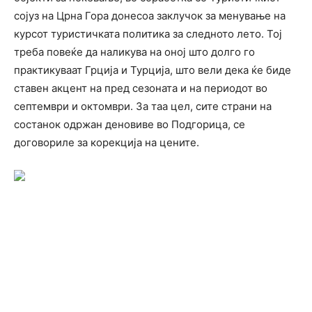
сојуз на Црна Гора донесоа заклучок за менување на
курсот туристичката политика за следното лето. Тој
треба повеќе да наликува на оној што долго го
практикуваат Грција и Турција, што вели дека ќе биде
ставен акцент на пред сезоната и на периодот во
септември и октомври. За таа цел, сите страни на
состанок одржан деновиве во Подгорица, се
договориле за корекција на цените.