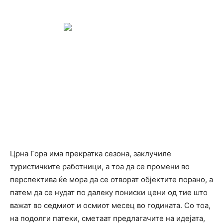
Црна Гора има прекратка сезона, заклучиле
туристичките работници, а тоа да се промени во
перспектива ќе мора да се отворат објектите порано, а
патем да се нудат по далеку пониски цени од тие што
важат во седмиот и осмиот месец во годината. Со тоа,
на подолги патеки, сметаат предлагачите на идејата,