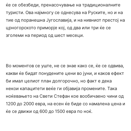
ќе се обезбеди, пренасочување на традиционалните
туристи. Ова најмногу се однесува на Руските, но и на
тие од поранешна Југославија, и на нивниот престој на
црногорското приморје кој, од два или три ќе се
зголеми на период од шест месеци.
Во моментов се уште, не се знае како се, ќе се одвива,
какви ќе бидат понудените цени во јуни, и каков ефект
би имал целиот план долгорочно, но факт е дека
некои капацитети веќе ги објавија промените. Така
ноќевањето на Свети Стефан кое вообичаено чини од
1200 до 2000 евра, на есен ќе биде со намалена цена и
ќе се движи од 600 до 1500 евра по ноќ.