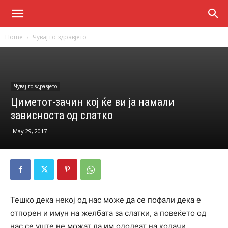
Home
Чувај го здравјето
Чувај го здравјето
Циметот-зачин кој ќе ви ја намали
зависноста од слатко
May 29, 2017
Тешко дека некој од нас може да се пофали дека е
отпорен и имун на желбата за слатки, а повеќето од
нас се уште не можат да им одолеат на колачи,