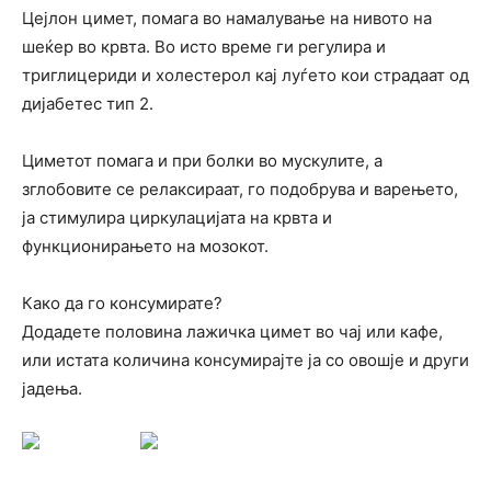
Цејлон цимет, помага во намалување на нивото на
шеќер во крвта. Во исто време ги регулира и
триглицериди и холестерол кај луѓето кои страдаат од
дијабетес тип 2.
Циметот помага и при болки во мускулите, а
зглобовите се релаксираат, го подобрува и варењето,
ја стимулира циркулацијата на крвта и
функционирањето на мозокот.
Како да го консумирате?
Додадете половина лажичка цимет во чај или кафе,
или истата количина консумирајте ја со овошје и други
јадења.