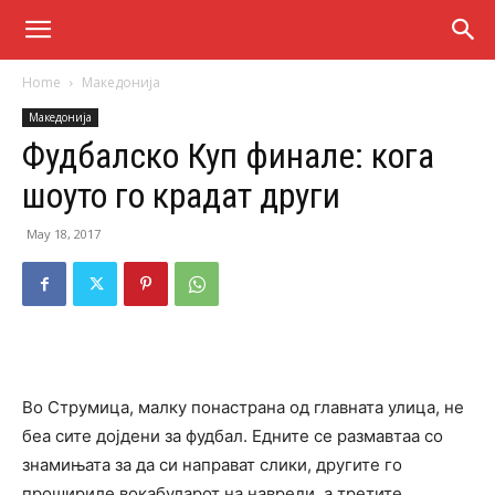
Home
Македонија
Македонија
Фудбалско Куп финале: кога
шоуто го крадат други
May 18, 2017
Во Струмица, малку понастрана од главната улица, не
беа сите дојдени за фудбал. Едните се размавтаа со
знамињата за да си направат слики, другите го
прошириле вокабуларот на навреди, а третите,