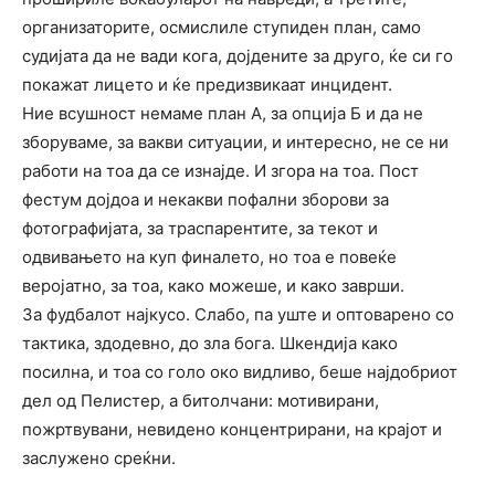
организаторите, осмислиле ступиден план, само
судијата да не вади кога, дојдените за друго, ќе си го
покажат лицето и ќе предизвикаат инцидент.
Ние всушност немаме план А, за опција Б и да не
зборуваме, за вакви ситуации, и интересно, не се ни
работи на тоа да се изнајде. И згора на тоа. Пост
фестум дојдоа и некакви пофални зборови за
фотографијата, за траспарентите, за текот и
одвивањето на куп финалето, но тоа е повеќе
веројатно, за тоа, како можеше, и како заврши.
За фудбалот најкусо. Слабо, па уште и оптоварено со
тактика, здодевно, до зла бога. Шкендија како
посилна, и тоа со голо око видливо, беше најдобриот
дел од Пелистер, а битолчани: мотивирани,
пожртвувани, невидено концентрирани, на крајот и
заслужено среќни.