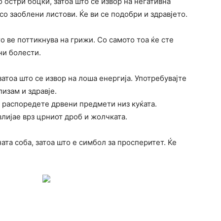
 остри боцки, затоа што се извор на негативна
со заоблени листови. Ќе ви се подобри и здравјето.
то ве поттикнува на грижи. Со самото тоа ќе сте
ни болести.
 затоа што се извор на лоша енергија. Употребувајте
изам и здравје.
 распоредете дрвени предмети низ куќата.
влијае врз црниот дроб и жолчката.
ата соба, затоа што е симбол за просперитет. Ќе