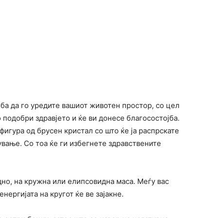
еба да го уредите вашиот животен простор, со цел
го подобри здравјето и ќе ви донесе благосостојба.
фигура од брусен кристал со што ќе ја распрскате
ување. Со тоа ќе ги избегнете здравствените
дно, на кружна или елипсовидна маса. Меѓу вас
нергијата на кругот ќе ве зајакне.