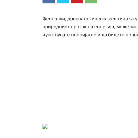
Фенг-шуи, древната кинеска вештина за у
природниот проток на енергија, може мно
чувствувате попријатно и да бидете полни