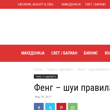
SATURDAY, AUGUST 8, 2026
МАКЕДОНИЈА
СВЕТ / БАЛКАН
Expres.mk
МАКЕДОНИЈА
СВЕТ / БАЛКАН
БИЗНИС
КО
Home
Чувај го здравјето
Фенг – шуи правила з
Чувај го здравјето
Фенг – шуи правила
May 30, 2017