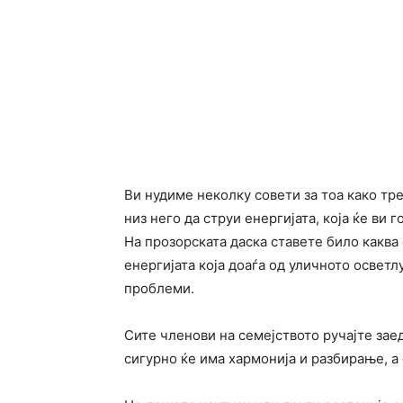
Ви нудиме неколку совети за тоа како тр
низ него да струи енергијата, која ќе ви 
На прозорската даска ставете било каква 
енергијата која доаѓа од уличното осветл
проблеми.
Сите членови на семејството ручајте зае
сигурно ќе има хармонија и разбирање, а е