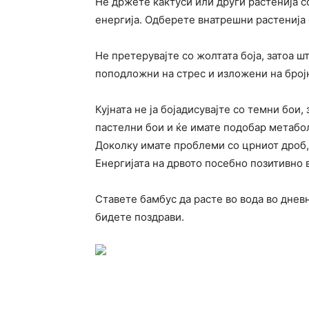
Не држете кактуси или други растенија со
енергија. Одберете внатрешни растенија 
Не претерувајте со жолтата боја, затоа ш
поподложни на стрес и изложени на број
Кујната не ја бојадисувајте со темни бои,
пастелни бои и ќе имате подобар метабол
Доколку имате проблеми со црниот дроб,
Енергијата на дрвото посебно позитивно 
Ставете бамбус да расте во вода во дневн
бидете поздрави.